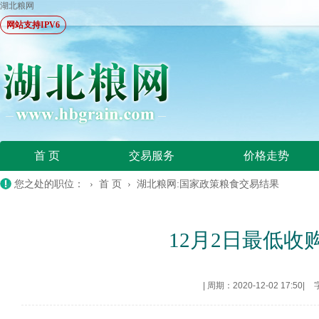
湖北粮网
网站支持IPV6
首 页
交易服务
价格走势
您之处的职位： ›
首 页
›
湖北粮网:国家政策粮食交易结果
12月2日最低
|
周期：2020-12-02 17:50
|