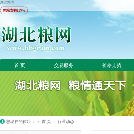
湖北粮网
网站支持IPV6
首 页
交易服务
价格走势
您现在的位址： ›
首 页
›
行业动态