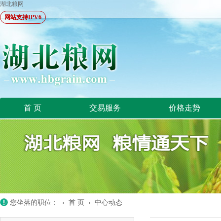
湖北粮网
网站支持IPV6
首 页
交易服务
价格走势
您坐落的职位： ›
首 页
›
中心动态