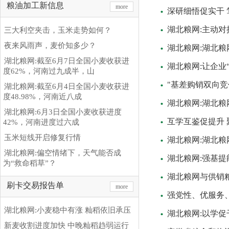
粮油加工新信息
more
深研细悟促实干 
湖北粮网:主动对
三大利空夹击，玉米走势如何？
夜来风雨声，麦价知多少？
湖北粮网:湖北
湖北粮网:截至6月7日全国小麦收获进
湖北粮网:让企业
度62%，河南过九成半，山
"基差购销双向
湖北粮网:截至6月4日全国小麦收获进
度48.98%，河南近八成
湖北粮网:湖北
湖北粮网:6月3日全国小麦收获进度
互学互鉴促提升 
42%，河南进度过六成
玉米短线开启修复行情
湖北粮网:湖北
湖北粮网:偏空情绪下，天气能否成
湖北粮网:强基提
为“救命稻草”？
湖北粮网与供销
刷卡交易报告单
more
强党性、优服务、
湖北粮网:小麦稳中有涨 籼稻依旧承压
湖北粮网:以学
新麦收割进度加快 中晚籼稻趋弱运行