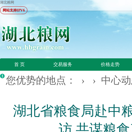
湖北粮网
网站支持IPV6
首 页
交易服务
价格走势
您优势的地点： › ›
中心动
湖北省粮食局赴中
访 共谋粮