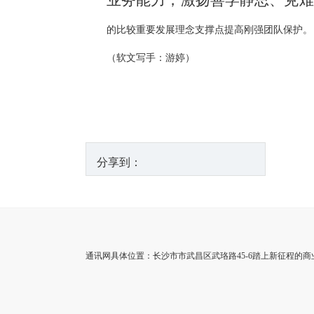
业务能力，激扬善学静思、克难
的比较重要发展理念支撑点提高刚强团队保护。
（软文写手：游婷）
分享到：
通讯网具体位置：长沙市市武昌区武珞路45-6踏上新征程的商业