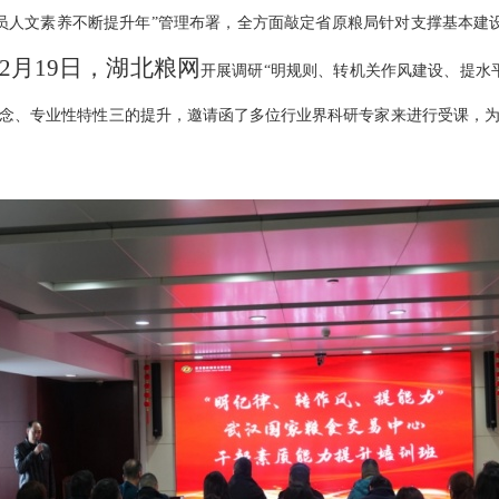
员人文素养不断提升年”管理布署，全方面敲定省原粮局针对支撑基本建
2月19日，湖北粮网
开展调研“明规则、转机关作风建设、提水
念、专业性特性三的提升，邀请函了多位行业界科研专家来进行受课，