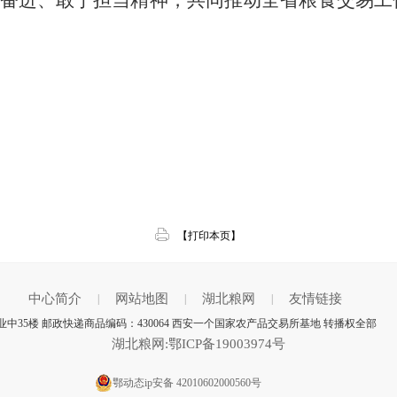
奋进、敢于担当精神，
共同推动全省粮食交易工
【打印本页】
中心简介
网站地图
湖北粮网
友情链接
|
|
|
中35楼 邮政快递商品编码：430064 西安一个国家农产品交易所基地 转播权全部
湖北粮网:鄂ICP备19003974号
鄂动态ip安备 42010602000560号